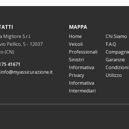
ATTI
MAPPA
a Migliore S.r.l.
Home
Chi Siamo
lvio Pellico, 5 - 12037
Veicoli
F.A.Q
zo (CN)
Professionali
Compagni
Sinistri
Garanzie
175 41671
Informativa
Condizioni 
:
info@myassicurazione.it
Privacy
Utilizzo
Informativa
Intermediari