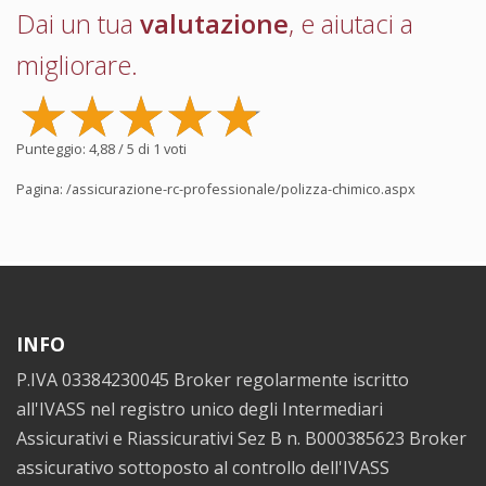
Dai un tua
valutazione
, e aiutaci a
migliorare.
Punteggio:
4,88
/ 5 di
1
voti
Pagina:
/assicurazione-rc-professionale/polizza-chimico.aspx
INFO
P.IVA 03384230045 Broker regolarmente iscritto
all'IVASS nel registro unico degli Intermediari
Assicurativi e Riassicurativi Sez B n. B000385623 Broker
assicurativo sottoposto al controllo dell'IVASS